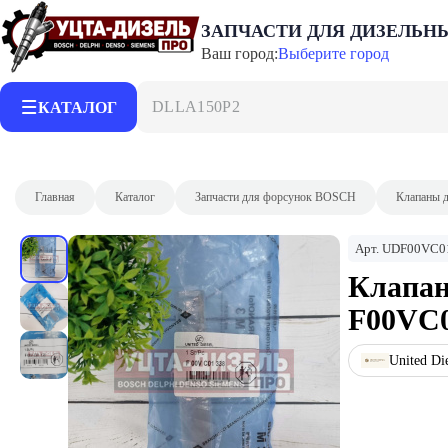
ЗАПЧАСТИ ДЛЯ ДИЗЕЛЬН
Ваш город:
Выберите город
DLLA150P2153
КАТАЛОГ
Главная
Каталог
Запчасти для форсунок BOSCH
Клапаны 
Арт.
UDF00VC0
Клапан
F00VC0
United Di