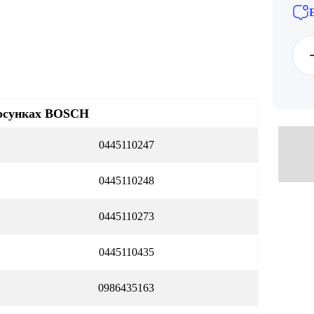
рсунках BOSCH
0445110247
0445110248
0445110273
0445110435
0986435163