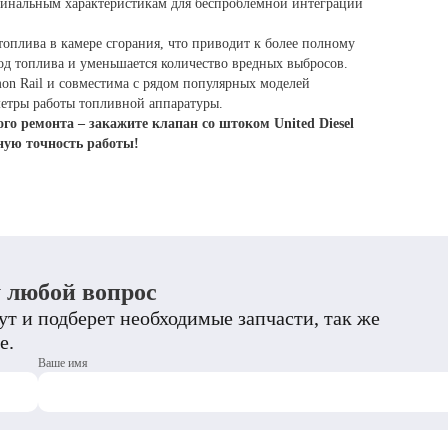
гинальным характеристикам для беспроблемной интеграции
оплива в камере сгорания, что приводит к более полному
сход топлива и уменьшается количество вредных выбросов.
on Rail и совместима с рядом популярных моделей
метры работы топливной аппаратуры.
о ремонта – закажите клапан со штоком United Diesel
ную точность работы!
у любой вопрос
т и подберет необходимые запчасти, так же
е.
Ваше имя