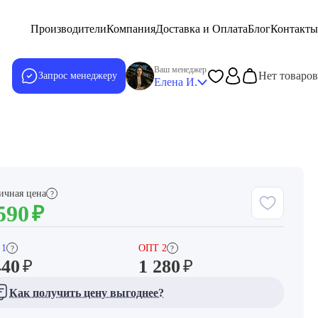
Производители
Компания
Доставка и Оплата
Блог
Контакты
Ваш менеджер
Нет товаров
Запрос менеджеру
Елена И.
ичная цена
?
590
₽
 1
ОПТ 2
?
?
440
1 280
₽
₽
Как получить цену выгоднее?