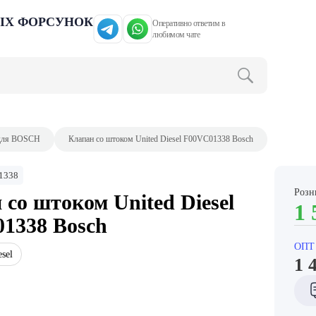
ЫХ ФОРСУНОК
Оперативно ответим в
любимом чате
для BOSCH
Клапан со штоком United Diesel F00VC01338 Bosch
1338
Розн
 со штоком United Diesel
1 
1338 Bosch
ОПТ
esel
1 