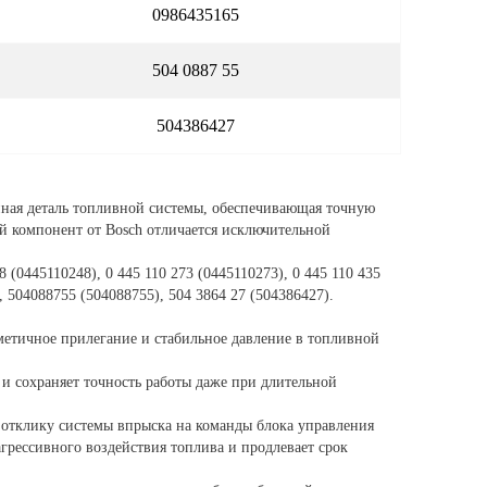
0986435165
504 0887 55
504386427
ная деталь топливной системы, обеспечивающая точную
й компонент от Bosch отличается исключительной
48 (0445110248), 0 445 110 273 (0445110273), 0 445 110 435
, 504088755 (504088755), 504 3864 27 (504386427).
метичное прилегание и стабильное давление в топливной
и сохраняет точность работы даже при длительной
отклику системы впрыска на команды блока управления
агрессивного воздействия топлива и продлевает срок