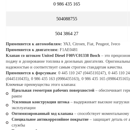
0 986 435 165
504088755
504 3864 27
Применяется к автомобилям:
УАЗ, Citroen, Fiat, Peugeot, Iveco
Применяется к двигателям:
F1AE0481
Клапан со штоком United Diesel F00VC01338 Bosch
– это прецизион
подачу и дозирование топлива в дизельных двигателях. Оригинальны
надежностью и соответствует самым строгим стандартам качества.
Применяется к форсункам
: 0 445 110 247 (0445110247), 0 445 110 2
(0445110435), 0 986 435 163 (0986435163), 0 986 435 165 (0986435165)
Ключевые преимущества этого клапана:
Идеальная геометрия рабочих поверхностей
– обеспечивает гер
рампе
Усиленная конструкция штока
– выдерживает высокие нагрузки 
эксплуатации
Оптимизированный ход клапана
– способствует моментальному 
Специальное антикоррозийное покрытие
– защищает деталь от 
службы