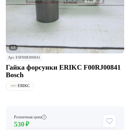
1/3
Арт.
ESF00RJ00841
Гайка форсунки ERIKC F00RJ00841
Bosch
ERIKC
Розничная цена
?
530
₽