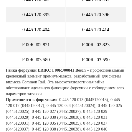
0 445 120 395
0 445 120 396
0 445 120 404
0 445 120 414
F 00R J02 821
F 00R J02 823
F 00R J03 589
F 00R J03 590
Гайка форсунки ERIKC F00RJ00841 Bosch
– профессиональный
крепежный элемент премиум-класса, разработанный для систем
впрыска Common Rail. Эта высокотехнологичная гайка
обеспечивает идеальную фиксацию форсунки с соблюдением всех
параметров затяжки.
Применяется к форсункам
: 0 445 120 013 (0445120013), 0 445
120 017 (0445120017), 0 445 120 024 (0445120024), 0 445 120 025
(0445120025), 0 445 120 027 (0445120027), 0 445 120 029
(0445120029), 0 445 120 030 (0445120030), 0 445 120 031
(0445120031), 0 445 120 035 (0445120035), 0 445 120 037
(0445120037), 0 445 120 038 (0445120038), 0 445 120 040