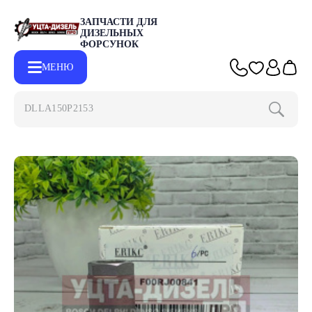
ЗАПЧАСТИ ДЛЯ
ДИЗЕЛЬНЫХ
ФОРСУНОК
МЕНЮ
DLLA150P2
Главная
Каталог
Запчасти для форсунок BOSCH
Материал