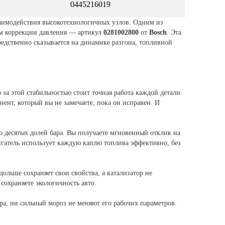
0445216019
заимодействия высокотехнологичных узлов. Одним из
зм коррекции давления — артикул
0281002800
от
Bosch
. Эта
редственно сказывается на динамике разгона, топливной
о за этой стабильностью стоит точная работа каждой детали.
ент, который вы не замечаете, пока он исправен. И
о десятых долей бара. Вы получаете мгновенный отклик на
игатель использует каждую каплю топлива эффективно, без
ольше сохраняет свои свойства, а катализатор не
сохраняете экологичность авто.
ра, ни сильный мороз не меняют его рабочих параметров.