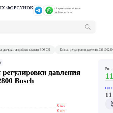
ЫХ ФОРСУНОК
Оперативно ответим в
любимом чате
ы, датчики, аварийные клапана BOSCH
Клапан регулировки давления 028100280
0
Розн
 регулировки давления
11
2800 Bosch
ОПТ
11
0 шт
0 шт