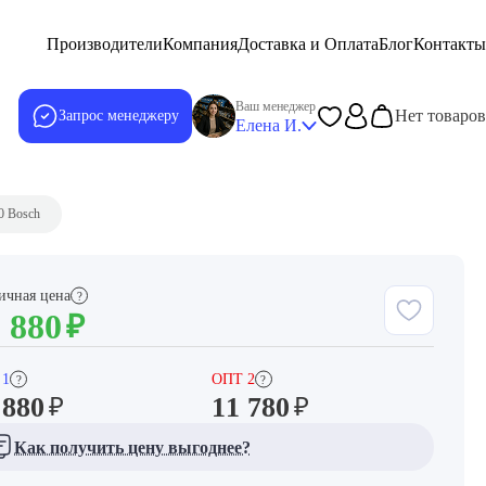
Производители
Компания
Доставка и Оплата
Блог
Контакты
Ваш менеджер
Нет товаров
Запрос менеджеру
Елена И.
0 Bosch
ичная цена
?
 880
₽
 1
ОПТ 2
?
?
 880
11 780
₽
₽
Как получить цену выгоднее?