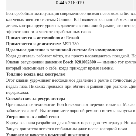
0 445 216 019
Бесперебойная эксплуатация современного дизеля невозможна без в
ключевых звеньев системы Common Rail является клапанный механи
деталь контролирует уровень давления в топливной рампе, что непос
эффективности и чистоте отработанных газов.
Применяется к автомобилям:
Renault.
Применяется к двигателям:
M9R 780.
Идеальное давление в топливной системе без компромиссов
Когда двигатель работает чётко, вы просто наслаждаетесь поездкой. Н
Клапан регулировки давления
Bosch 0281002800
— именно тот компон
который напоминает о себе, когда приходит время замены.
Топливо всегда под контролем
Этот клапан удерживает необходимое давление в рампе с точностью д
педаль газа. Никаких провалов при обгоне и рывков при разгоне. Дв
перерасхода.
Спокойствие за ресурс мотора
Оригинальные технологии Bosch исключают перелив топлива. Масло д
забивается сажей. Вы отодвигаете дорогой ремонт системы выпуска и 
Уверенность в любой сезон
Корпус клапана разработан для жёстких перепадов температур. Ни жа
Запуск двигателя остаётся стабильным даже после холодной ночи.
Узнаваемое качество немецкой инженерии