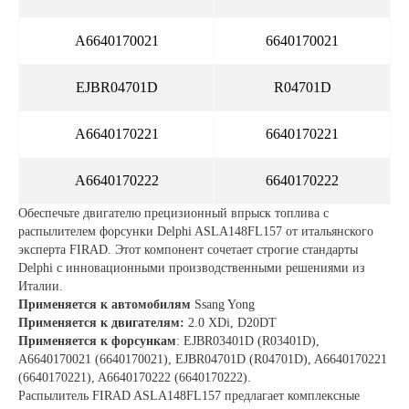
A6640170021
6640170021
EJBR04701D
R04701D
A6640170221
6640170221
A6640170222
6640170222
Обеспечьте двигателю прецизионный впрыск топлива с
распылителем форсунки Delphi ASLA148FL157 от итальянского
эксперта FIRAD. Этот компонент сочетает строгие стандарты
Delphi с инновационными производственными решениями из
Италии.
Применяется к автомобилям
Ssang Yong
Применяется к двигателям:
2.0 XDi, D20DT
Применяется к форсункам
: EJBR03401D (R03401D),
A6640170021 (6640170021), EJBR04701D (R04701D), A6640170221
(6640170221), A6640170222 (6640170222).
Распылитель FIRAD ASLA148FL157 предлагает комплексные