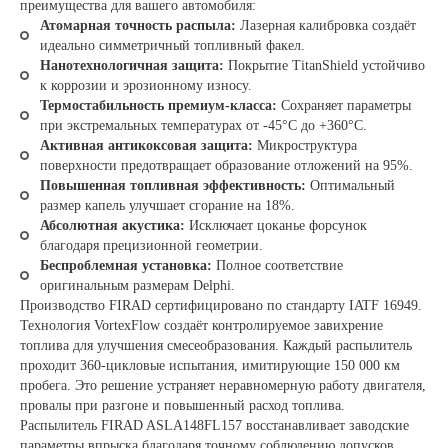
преимущества для вашего автомобиля:
Атомарная точность распыла:
Лазерная калибровка создаёт
идеально симметричный топливный факел.
Нанотехнологичная защита:
Покрытие TitanShield устойчиво
к коррозии и эрозионному износу.
Термостабильность премиум-класса:
Сохраняет параметры
при экстремальных температурах от -45°C до +360°C.
Активная антикоксовая защита:
Микроструктура
поверхности предотвращает образование отложений на 95%.
Повышенная топливная эффективность:
Оптимальный
размер капель улучшает сгорание на 18%.
Абсолютная акустика:
Исключает цоканье форсунок
благодаря прецизионной геометрии.
Беспроблемная установка:
Полное соответствие
оригинальным размерам Delphi.
Производство FIRAD сертифицировано по стандарту IATF 16949.
Технология VortexFlow создаёт контролируемое завихрение
топлива для улучшения смесеобразования. Каждый распылитель
проходит 360-цикловые испытания, имитирующие 150 000 км
пробега. Это решение устраняет неравномерную работу двигателя,
провалы при разгоне и повышенный расход топлива.
Распылитель FIRAD ASLA148FL157 восстанавливает заводские
параметры впрыска благодаря точному соблюдению допусков