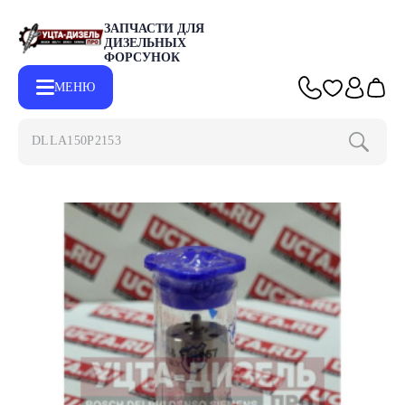
ЗАПЧАСТИ ДЛЯ
ДИЗЕЛЬНЫХ
ФОРСУНОК
МЕНЮ
DLLA150P2153
Главная
Каталог
Запчасти для форсунок DELPHI
Распылит