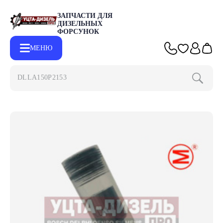
ЗАПЧАСТИ ДЛЯ
ДИЗЕЛЬНЫХ
ФОРСУНОК
МЕНЮ
DLLA150P2153
Главная
Каталог
Запчасти для форсунок DELPHI
Распылит