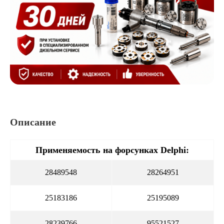
Описание
Применяемость на форсунках Delphi:
28489548
28264951
25183186
25195089
28239766
95521527