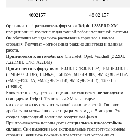
4802157
48 02 157
Оригинальный распылитель форсунки
Delphi L365PRD XM
–
прецизионный компонент для точной работы топливной системы.
Он обеспечивает идеальное распыление горючего в камере
сгорания. Результат – мгновенная реакция двигателя и плавная
работа.
Применяется к автомобилям
Chevrolet, Opel, Vauxhall (Z22D1,
A22DMH, LNQ, A22DM)
Применяется к форсункам
: R00101D (R00101DP), EMBR00101D
(EMBR00101DP), 1809626, 1681997, 9686191080, 9M5Q 9F593 BA
(9M5Q9F593BA, 9M5Q 9F593 BB, 9M5Q9F593BB), 1980.L3
(1980L3).
Ключевое преимущество –
идеальное соответствие заводским
стандартам Delphi
. Технология XM гарантирует
микроскопическую точность калибровки отверстий. Топливо
дробится на мельчайшие частицы размером до 15 микрон. Это
создает однородный топливно-воздушный факел.
При производстве используются
специальные износостойкие
сплавы
. Они выдерживают экстремальные температуры камеры
сгорания. Защитное покрытие предотвращает коррозию от