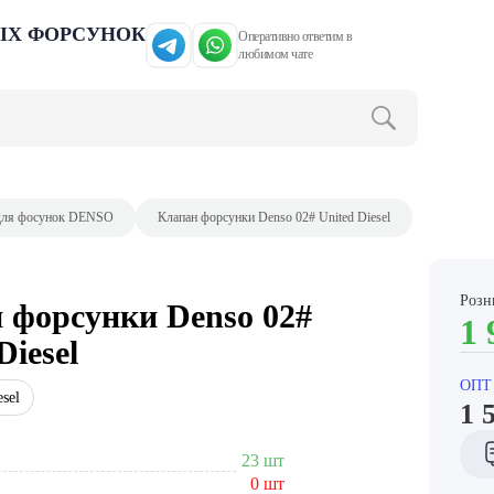
ЫХ ФОРСУНОК
Оперативно ответим в
любимом чате
для фосунок DENSO
Клапан форсунки Denso 02# United Diesel
Розн
 форсунки Denso 02#
1 
Diesel
ОПТ
esel
1 
23 шт
0 шт