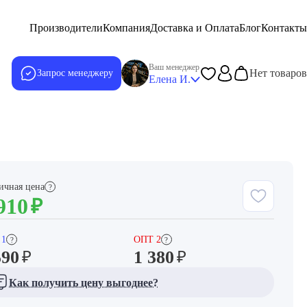
Производители
Компания
Доставка и Оплата
Блог
Контакты
Ваш менеджер
Нет товаров
Запрос менеджеру
Елена И.
ичная цена
?
910
₽
 1
ОПТ 2
?
?
590
1 380
₽
₽
Как получить цену выгоднее?