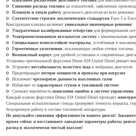
Идеальное распыление дизельного топлива
для максимально по
Снижение расхода топлива
до показателей, заявленных производ
Плавную и тихую работу
дизельного двигателя на всех режимах
Соответствие строгим экологическим стандартам
Euro 5 и Euro
Конструкция клапана включает
уникальные инженерные решения
:
Ультраточные калиброванные отверстия
для формирования опт
Усовершенствованную игольчатую систему
с минимальным врем
Специальные износостойкие материалы
, устойчивые к высоком
Герметичные уплотнения
, исключающие любые утечки топлива
Компактный корпус
для удобной установки в современных двига
Установка оригинальной форсунки Denso 02# United Diesel решает ко
Устраняет
нестабильность холостого хода
и вибрации двигателя
Предотвращает
потерю мощности и провалы при нагрузке
Исключает
чрезмерную дымность выхлопных газов
Избавляет от
характерных стуков в топливной системе
Снижает вероятность
появления ошибок в системе управления
Каждый клапан форсунки Denso 02# United Diesel проходит
многоуро
Специальные испытательные стенды проверяют точность впрыска, гер
безупречную работу в составе топливной аппаратуры.
Не допускайте снижения эффективности вашего дизеля! Закажите 
прямо сейчас и восстановите заводские параметры работы двига
расход и экологически чистый выхлоп!