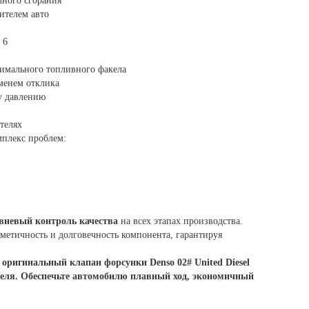
лного сгорания
ителем авто
 6
имального топливного факела
енем отклика
у давлению
телях
мплекс проблем:
вневый контроль качества
на всех этапах производства.
метичность и долговечность компонента, гарантируя
оригинальный клапан форсунки Denso 02# United Diesel
теля. Обеспечьте автомобилю плавный ход, экономичный