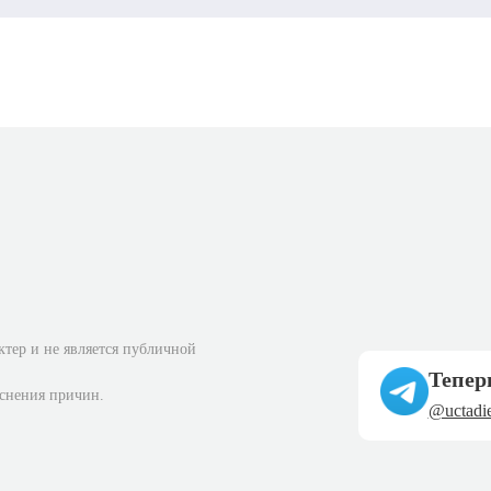
ктер и не является публичной
Тепер
яснения причин.
@uctadie