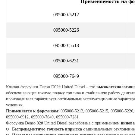
Применяемость на фо
095000-5212
095000-5226
095000-5513
095000-6231
095000-7649
Клапан форсунки Denso D02# United Diesel – это
высокотехнологичн
обеспечивающее точную подачу топлива и стабильную работу двигат
производителя гарантирует оптимальные эксплуатационные характер
условиях.
Применяется к форсункам
: 095000-5212, 095000-5215, 095000-5226,
095000-6912, 095000-7649, 095000-7281.
Форсунка Denso 02# United Diesel разработана с применением
иннова
Беспрецедентную точность впрыска
с минимальным отклонением