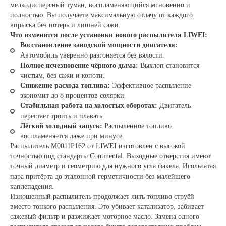
мелкодисперсный туман, воспламеняющийся мгновенно и
полностью. Вы получаете максимальную отдачу от каждого
впрыска без потерь и лишней сажи.
Что изменится после установки нового распылителя LIWEI:
Восстановление заводской мощности двигателя:
Автомобиль уверенно разгоняется без вялости.
Полное исчезновение чёрного дыма:
Выхлоп становится
чистым, без сажи и копоти.
Снижение расхода топлива:
Эффективное распыление
экономит до 8 процентов солярки.
Стабильная работа на холостых оборотах:
Двигатель
перестаёт троить и плавать.
Лёгкий холодный запуск:
Распылённое топливо
воспламеняется даже при минусе.
Распылитель M0011P162 от LIWEI изготовлен с высокой
точностью под стандарты Continental. Выходные отверстия имеют
точный диаметр и геометрию для нужного угла факела. Игольчатая
пара притёрта до эталонной герметичности без малейшего
каплепадения.
Изношенный распылитель продолжает лить топливо струёй
вместо тонкого распыления. Это убивает катализатор, забивает
сажевый фильтр и разжижает моторное масло. Замена одного