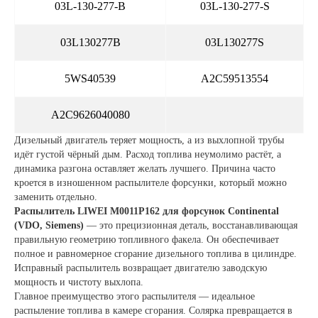
03L-130-277-B
03L-130-277-S
03L130277B
03L130277S
5WS40539
A2C59513554
A2C9626040080
Дизельный двигатель теряет мощность, а из выхлопной трубы
идёт густой чёрный дым. Расход топлива неумолимо растёт, а
динамика разгона оставляет желать лучшего. Причина часто
кроется в изношенном распылителе форсунки, который можно
заменить отдельно.
Распылитель LIWEI M0011P162 для форсунок Continental
(VDO, Siemens)
— это прецизионная деталь, восстанавливающая
правильную геометрию топливного факела. Он обеспечивает
полное и равномерное сгорание дизельного топлива в цилиндре.
Исправный распылитель возвращает двигателю заводскую
мощность и чистоту выхлопа.
Главное преимущество этого распылителя — идеальное
распыление топлива в камере сгорания. Солярка превращается в