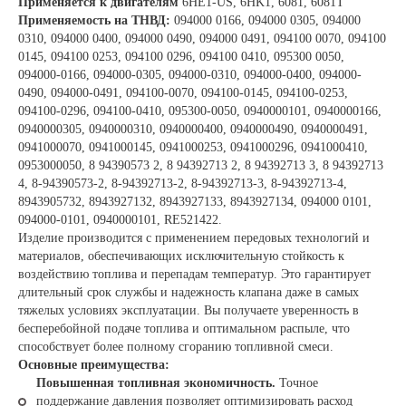
Применяется к двигателям
6HE1-US, 6HK1, 6081, 6081T
Применяемость на ТНВД:
094000 0166, 094000 0305, 094000
0310, 094000 0400, 094000 0490, 094000 0491, 094100 0070, 094100
0145, 094100 0253, 094100 0296, 094100 0410, 095300 0050,
094000-0166, 094000-0305, 094000-0310, 094000-0400, 094000-
0490, 094000-0491, 094100-0070, 094100-0145, 094100-0253,
094100-0296, 094100-0410, 095300-0050, 0940000101, 0940000166,
0940000305, 0940000310, 0940000400, 0940000490, 0940000491,
0941000070, 0941000145, 0941000253, 0941000296, 0941000410,
0953000050, 8 94390573 2, 8 94392713 2, 8 94392713 3, 8 94392713
4, 8-94390573-2, 8-94392713-2, 8-94392713-3, 8-94392713-4,
8943905732, 8943927132, 8943927133, 8943927134, 094000 0101,
094000-0101, 0940000101, RE521422.
Изделие производится с применением передовых технологий и
материалов, обеспечивающих исключительную стойкость к
воздействию топлива и перепадам температур. Это гарантирует
длительный срок службы и надежность клапана даже в самых
тяжелых условиях эксплуатации. Вы получаете уверенность в
бесперебойной подаче топлива и оптимальном распыле, что
способствует более полному сгоранию топливной смеси.
Основные преимущества:
Повышенная топливная экономичность.
Точное
поддержание давления позволяет оптимизировать расход