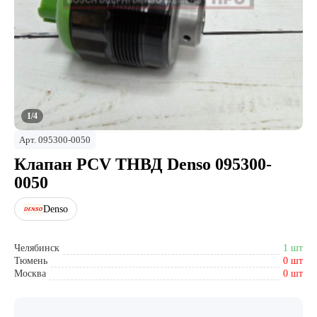
1/4
Арт.
095300-0050
Клапан PCV ТНВД Denso 095300-
0050
Denso
Челябинск
1 шт
Тюмень
0 шт
Москва
0 шт