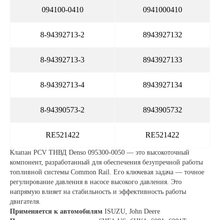
094100-0410
0941000410
8-94392713-2
8943927132
8-94392713-3
8943927133
8-94392713-4
8943927134
8-94390573-2
8943905732
RE521422
RE521422
Клапан PCV ТНВД Denso 095300-0050 — это высокоточный
компонент, разработанный для обеспечения безупречной работы
топливной системы Common Rail. Его ключевая задача — точное
регулирование давления в насосе высокого давления. Это
напрямую влияет на стабильность и эффективность работы
двигателя.
Применяется к автомобилям
ISUZU, John Deere