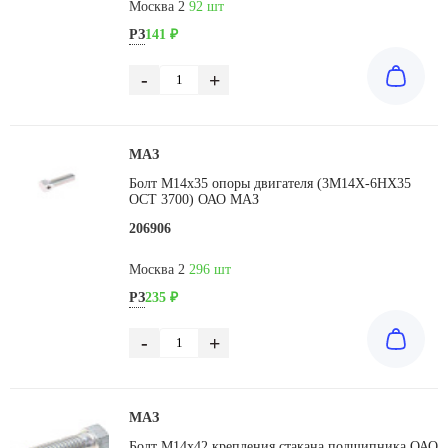
Москва 2
92 шт
РЗ
141 ₽
-
+
МАЗ
Болт М14х35 опоры двигателя (3M14X-6HX35
OCT 3700) ОАО МАЗ
206906
Москва 2
296 шт
РЗ
235 ₽
-
+
МАЗ
Болт М14х42 крепления стакана подшипника ОАО