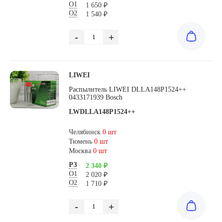
О1
1 650 ₽
О2
1 540 ₽
-
+
LIWEI
Распылитель LIWEI DLLA148P1524++
0433171939 Bosch
LWDLLA148P1524++
Челябинск
0 шт
Тюмень
0 шт
Москва
0 шт
РЗ
2 340 ₽
О1
2 020 ₽
О2
1 710 ₽
-
+