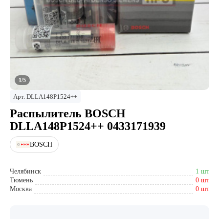
1/5
Арт.
DLLA148P1524++
Распылитель BOSCH
DLLA148P1524++ 0433171939
BOSCH
Челябинск
1 шт
Тюмень
0 шт
Москва
0 шт