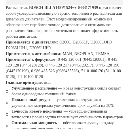
Распылитель
BOSCH DLLA148P1524++ 0433171939
представляет
собой усовершенствованную версию топливного распылителя для
дизельных двигателей. Этот модернизированный компонент
обеспечивает еще более точное дозирование и оптимальное
распыление топлива, что значительно повышает эффективность
работы двигателя.
Применяется к двигателям:
D2066, D2066LF, D2066LOH0
D2066LUH1, D2066LUH0
Применяется к автомобилям:
MAN, NEOPLAN, TEMSA
Применяется к форсункам
: 0 445 120 061 (0445120061), 0 445
120 128 (0445120128), 0 445 120 217 (0445120217), 0 445 120 196
(0445120196), 0 986 435 526 (0986435526), 51101006126 (51 10100
6126), L1 10100-6126.
Главные преимущества:
Улучшенное распыление
— новая конструкция сопла создает
более однородный топливный факел
Повышенный ресурс
— усиленная конструкция и
улучшенные материалы увеличивают срок службы на 30%
Точность нового поколения
— усовершенствованная
технология производства гарантирует стабильность параметров
Оптимальная мощность
— обеспечивает лучшую отдачу
двигателя при меньшем расходе топлива