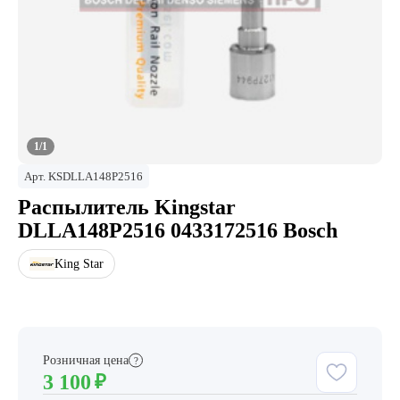
1/1
Арт.
KSDLLA148P2516
Распылитель Kingstar
DLLA148P2516 0433172516 Bosch
King Star
Розничная цена
?
3 100
₽