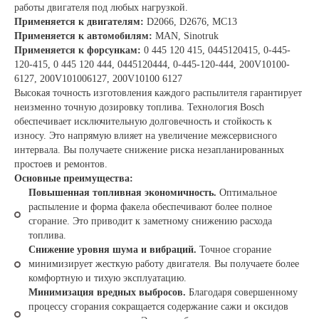
работы двигателя под любых нагрузкой.
Применяется к двигателям:
D2066, D2676, MC13
Применяется к автомобилям:
MAN, Sinotruk
Применяется к форсункам:
0 445 120 415, 0445120415, 0-445-
120-415, 0 445 120 444, 0445120444, 0-445-120-444, 200V10100-
6127, 200V101006127, 200V10100 6127
Высокая точность изготовления каждого распылителя гарантирует
неизменно точную дозировку топлива. Технология Bosch
обеспечивает исключительную долговечность и стойкость к
износу. Это напрямую влияет на увеличение межсервисного
интервала. Вы получаете снижение риска незапланированных
простоев и ремонтов.
Основные преимущества:
Повышенная топливная экономичность.
Оптимальное
распыление и форма факела обеспечивают более полное
сгорание. Это приводит к заметному снижению расхода
топлива.
Снижение уровня шума и вибраций.
Точное сгорание
минимизирует жесткую работу двигателя. Вы получаете более
комфортную и тихую эксплуатацию.
Минимизация вредных выбросов.
Благодаря совершенному
процессу сгорания сокращается содержание сажи и оксидов