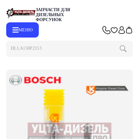
ЗАПЧАСТИ ДЛЯ
ДИЗЕЛЬНЫХ
ФОРСУНОК
МЕНЮ
DLLA150P2153
Главная
Каталог
Запчасти для форсунок BOSCH
Распылит