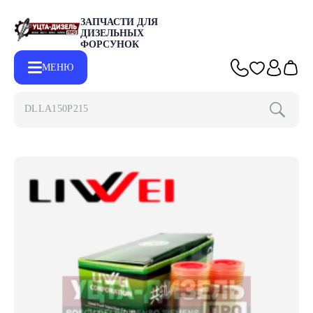
ЗАПЧАСТИ ДЛЯ
ДИЗЕЛЬНЫХ
ФОРСУНОК
МЕНЮ
DLLA150P2153
Главная
Каталог
Запчасти для форсунок BOSCH
Распылит