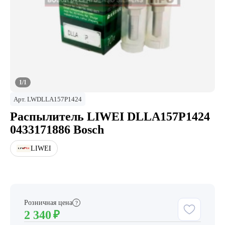
1/1
Арт.
LWDLLA157P1424
Распылитель LIWEI DLLA157P1424
0433171886 Bosch
LIWEI
Розничная цена
?
2 340
₽