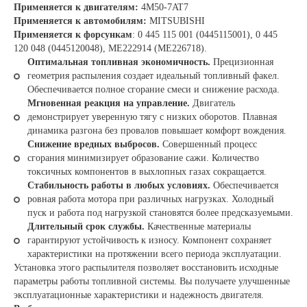
Применяется к двигателям:
4M50-7AT7
Применяется к автомобилям:
MITSUBISHI
Применяется к форсункам
: 0 445 115 001 (0445115001), 0 445
120 048 (0445120048), ME222914 (ME226718).
Оптимальная топливная экономичность.
Прецизионная
геометрия распыления создает идеальный топливный факел.
Обеспечивается полное сгорание смеси и снижение расхода.
Мгновенная реакция на управление.
Двигатель
демонстрирует уверенную тягу с низких оборотов. Плавная
динамика разгона без провалов повышает комфорт вождения.
Снижение вредных выбросов.
Совершенный процесс
сгорания минимизирует образование сажи. Количество
токсичных компонентов в выхлопных газах сокращается.
Стабильность работы в любых условиях.
Обеспечивается
ровная работа мотора при различных нагрузках. Холодный
пуск и работа под нагрузкой становятся более предсказуемыми.
Длительный срок службы.
Качественные материалы
гарантируют устойчивость к износу. Компонент сохраняет
характеристики на протяжении всего периода эксплуатации.
Установка этого распылителя позволяет восстановить исходные
параметры работы топливной системы. Вы получаете улучшенные
эксплуатационные характеристики и надежность двигателя.