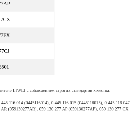
77AP
77CX
77FX
77CJ
3501
ителе LIWEI с соблюдением строгих стандартов качества.
0 445 116 014 (0445116014), 0 445 116 015 (0445116015), 0 445 116 047
77 AR (059130277AR), 059 130 277 AP (059130277AP), 059 130 277 CX