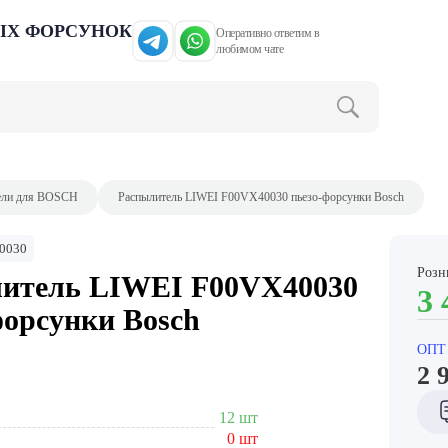
ЫХ ФОРСУНОК
Оперативно ответим в
любимом чате
ели для BOSCH
Распылитель LIWEI F00VX40030 пьезо-форсунки Bosch
0030
Розн
итель LIWEI F00VX40030
3 
форсунки Bosch
ОПТ
2 
12 шт
0 шт