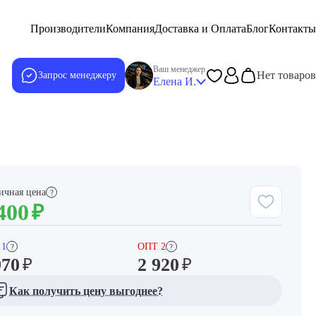
Производители
Компания
Доставка и Оплата
Блог
Контакты
Ваш менеджер
Нет товаров
Запрос менеджеру
Елена И.
ичная цена
?
400
₽
 1
ОПТ 2
?
?
970
2 920
₽
₽
Как получить цену выгоднее?