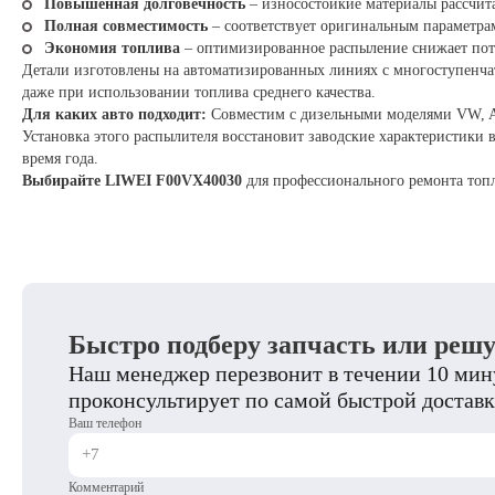
Повышенная долговечность
– износостойкие материалы рассчита
Полная совместимость
– соответствует оригинальным параметрам
Экономия топлива
– оптимизированное распыление снижает пот
Детали изготовлены на автоматизированных линиях с многоступенчат
даже при использовании топлива среднего качества.
Для каких авто подходит:
Совместим с дизельными моделями VW, Au
Установка этого распылителя восстановит заводские характеристики
время года.
Выбирайте LIWEI F00VX40030
для профессионального ремонта топл
Быстро подберу запчасть или реш
Наш менеджер перезвонит в течении 10 мину
проконсультирует по самой быстрой доставк
Ваш телефон
Комментарий