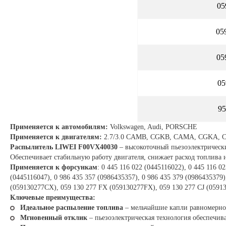
05
05
05
05
95
Применяется к автомобилям:
Volkswagen, Audi, PORSCHE
Применяется к двигателям:
2.7/3.0 CAMB, CGKB, CAMA, CGKA,
Распылитель LIWEI F00VX40030
– высокоточный пьезоэлектрически
Обеспечивает стабильную работу двигателя, снижает расход топлива
Применяется к форсункам
: 0 445 116 022 (0445116022), 0 445 116 0
(0445116047), 0 986 435 357 (0986435357), 0 986 435 379 (0986435379
(059130277CX), 059 130 277 FX (059130277FX), 059 130 277 CJ (05913
Ключевые преимущества:
Идеальное распыление топлива
– мельчайшие капли равномерно 
Мгновенный отклик
– пьезоэлектрическая технология обеспечива