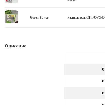
Green Power
Распылитель GP F00VX400
Описание
0
0
0