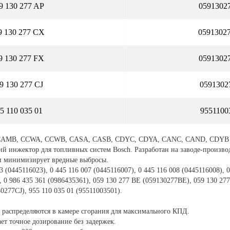
9 130 277 AP
0591302
9 130 277 CX
0591302
9 130 277 FX
0591302
9 130 277 CJ
0591302
5 110 035 01
9551100
 CAMB, CCWA, CCWB, CASA, CASB, CDYC, CDYA, CANC, CAND, CDYB
й инжектор для топливных систем Bosch. Разработан на заводе-производ
 и минимизирует вредные выбросы.
23 (0445116023), 0 445 116 007 (0445116007), 0 445 116 008 (0445116008), 
), 0 986 435 361 (0986435361), 059 130 277 BE (059130277BE), 059 130 2
0277CJ), 955 110 035 01 (95511003501).
распределяются в камере сгорания для максимального КПД.
ет точное дозирование без задержек.