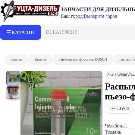
ЗАПЧАСТИ ДЛЯ ДИЗЕЛЬН
Ваш город:
Выберите город
DLLA150P2153
КАТАЛОГ
Главная
Каталог
Запчасти для форсунок BOSCH
Распылит
Арт.
LWF00VX4
Распыл
пьезо-
LIWEI
Челябинск
Тюмень