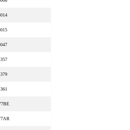
6008
6014
6015
6047
5357
5379
5361
77BE
77AR