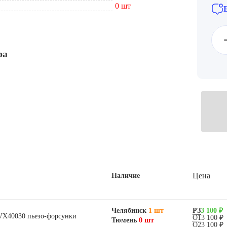
0 шт
ра
Цена
Наличие
Челябинск
1 шт
РЗ
3 100 ₽
0VX40030 пьезо-форсунки
О1
3 100 ₽
Тюмень
0 шт
О2
3 100 ₽