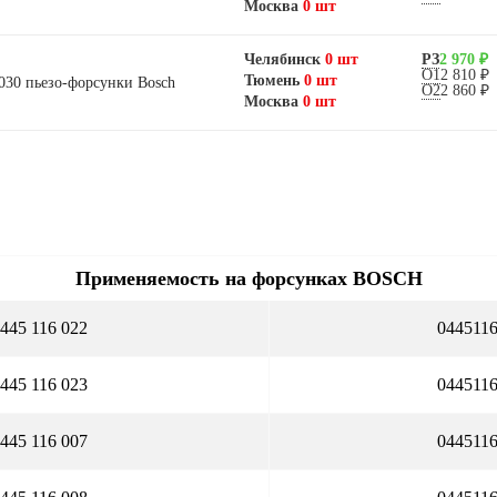
Москва
0 шт
Челябинск
0 шт
РЗ
2 970 ₽
О1
2 810 ₽
Тюмень
0 шт
30 пьезо-форсунки Bosch
О2
2 860 ₽
Москва
0 шт
Применяемость на форсунках BOSCH
 445 116 022
044511
 445 116 023
044511
 445 116 007
044511