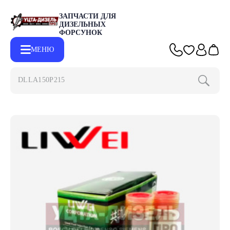
ЗАПЧАСТИ ДЛЯ
ДИЗЕЛЬНЫХ
ФОРСУНОК
МЕНЮ
DLLA150P2153
Главная
Каталог
Запчасти для форсунок BOSCH
Распылит