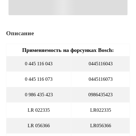
Описание
Применяемость на форсунках Bosch:
0 445 116 043
0445116043
0 445 116 073
0445116073
0 986 435 423
0986435423
LR 022335
LR022335
LR 056366
LR056366