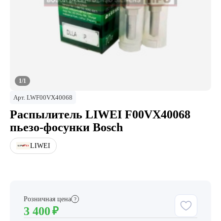
1/1
Арт.
LWF00VX40068
Распылитель LIWEI F00VX40068
пьезо-фосунки Bosch
LIWEI
Розничная цена
?
3 400
₽