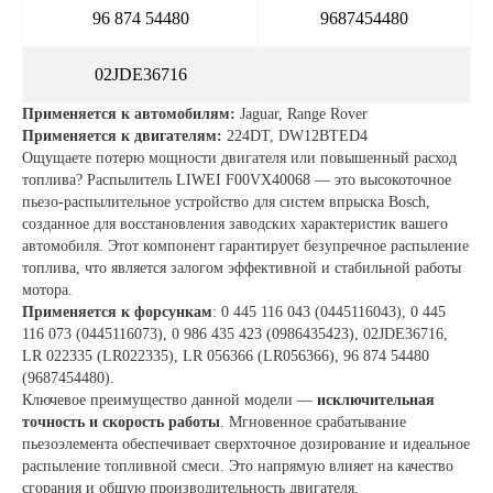
96 874 54480
9687454480
02JDE36716
Применяется к автомобилям:
Jaguar, Range Rover
Применяется к двигателям:
224DT, DW12BTED4
Ощущаете потерю мощности двигателя или повышенный расход
топлива? Распылитель LIWEI F00VX40068 — это высокоточное
пьезо-распылительное устройство для систем впрыска Bosch,
созданное для восстановления заводских характеристик вашего
автомобиля. Этот компонент гарантирует безупречное распыление
топлива, что является залогом эффективной и стабильной работы
мотора.
Применяется к форсункам
: 0 445 116 043 (0445116043), 0 445
116 073 (0445116073), 0 986 435 423 (0986435423), 02JDE36716,
LR 022335 (LR022335), LR 056366 (LR056366), 96 874 54480
(9687454480).
Ключевое преимущество данной модели —
исключительная
точность и скорость работы
. Мгновенное срабатывание
пьезоэлемента обеспечивает сверхточное дозирование и идеальное
распыление топливной смеси. Это напрямую влияет на качество
сгорания и общую производительность двигателя.