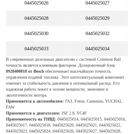
0445025026
0445025027
0445025028
0445025029
0445025030
0445025032
0445025033
0445025034
В современных дизельных двигателях с системой Common Rail
точность является ключевым фактором. Дозировочный блок
0928400818 от Bosch
обеспечивает высочайшую точность
управления подачей топлива. Этот интеллектуальный компонент
отвечает за стабильность давления и оптимальный расход. Его
надежная работа лежит в основе мощности, экономии и
экологичности мотора.
Применяется к автомобилям:
ГАЗ, Foton, Cummins, YUCHAI,
FAW
Применяется к двигателям:
ISF 2.8, YC4F
Применяемость на ТНВД:
0445025014, 0445025015, 0445025016,
0445025017, 0445025018, 0445025020, 0445025021, 0445025022,
0445025023, 0445025024, 0445025026, 0445025027, 0445025028,