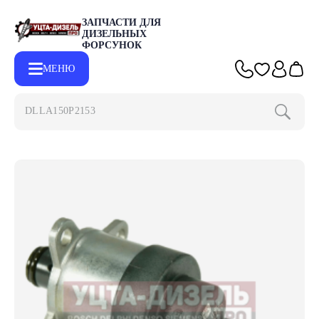
ЗАПЧАСТИ ДЛЯ
ДИЗЕЛЬНЫХ
ФОРСУНОК
МЕНЮ
DLLA150P2153
Главная
Каталог
Запчасти для форсунок BOSCH
Регулятор