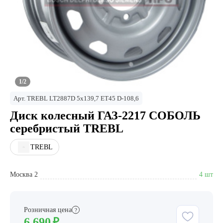
1/2
Арт.
TREBL LT2887D 5х139,7 ЕТ45 D-108,6
Диск колесный ГАЗ-2217 СОБОЛЬ
серебристый TREBL
TREBL
Москва 2
4 шт
Розничная цена
?
6 690
₽