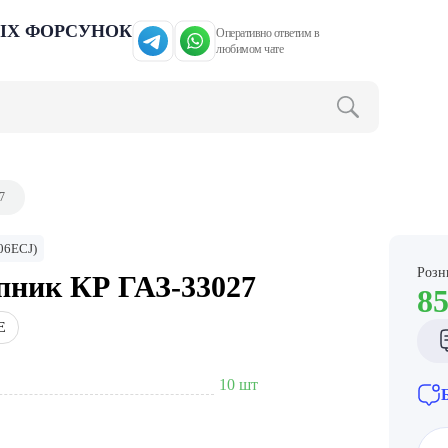
ЫХ ФОРСУНОК
Оперативно ответим в
любимом чате
7
06ECJ)
Розн
ник КР ГАЗ-33027
8
E
10 шт