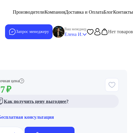
Производители
Компания
Доставка и Оплата
Блог
Контакты
Ваш менеджер
Нет товаров
Запрос менеджеру
Елена И.
ичная цена
?
57
₽
Как получить цену выгоднее?
Бесплатная консультация