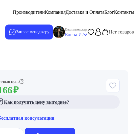
Производители
Компания
Доставка и Оплата
Блог
Контакты
Ваш менеджер
Нет товаров
Запрос менеджеру
Елена И.
ичная цена
?
166
₽
Как получить цену выгоднее?
Бесплатная консультация