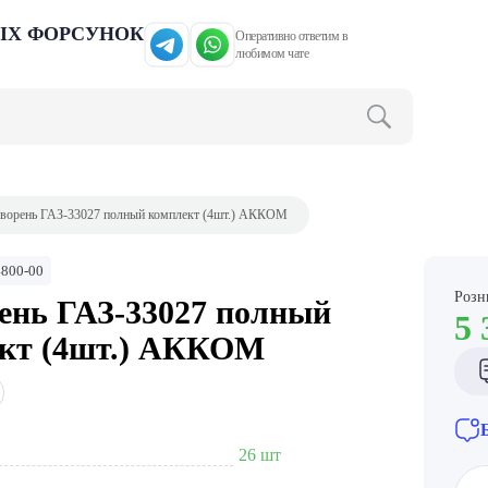
ЫХ ФОРСУНОК
Оперативно ответим в
любимом чате
ворень ГАЗ-33027 полный комплект (4шт.) АККОМ
4800-00
Розн
нь ГАЗ-33027 полный
5 
кт (4шт.) АККОМ
26 шт