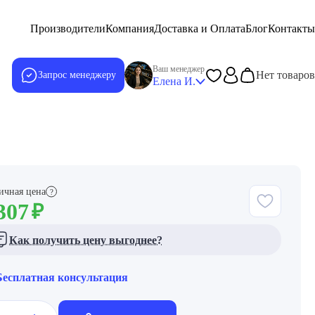
Производители
Компания
Доставка и Оплата
Блог
Контакты
Ваш менеджер
Нет товаров
Запрос менеджеру
Елена И.
ичная цена
?
307
₽
Как получить цену выгоднее?
Бесплатная консультация