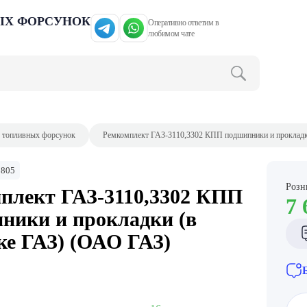
ЫХ ФОРСУНОК
Оперативно ответим в
любимом чате
 топливных форсунок
Ремкомплект ГАЗ-3110,3302 КПП подшипники и прокладк
1805
Розн
плект ГАЗ-3110,3302 КПП
7 
ники и прокладки (в
ке ГАЗ) (ОАО ГАЗ)