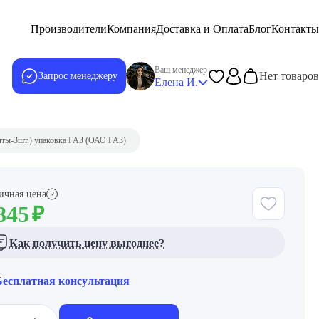
Производители
Компания
Доставка и Оплата
Блог
Контакты
Ваш менеджер
Нет товаров
Запрос менеджеру
Елена И.
лты-3шт.) упаковка ГАЗ (ОАО ГАЗ)
ичная цена
?
845
₽
Как получить цену выгоднее?
Бесплатная консультация