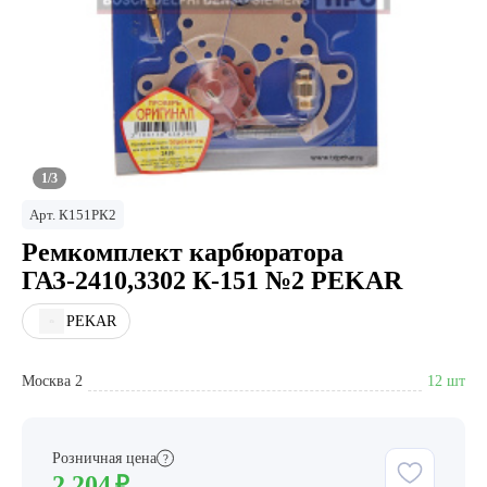
1/3
Арт.
К151РК2
Ремкомплект карбюратора
ГАЗ-2410,3302 К-151 №2 PEKAR
PEKAR
Москва 2
12 шт
Розничная цена
?
2 204
₽