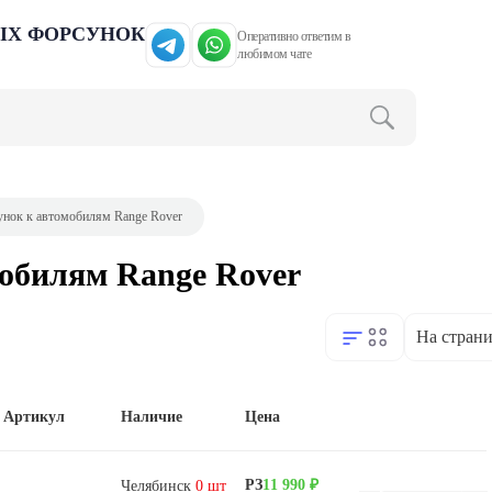
ЫХ ФОРСУНОК
Оперативно ответим в
любимом чате
унок к автомобилям Range Rover
мобилям Range Rover
На страни
Артикул
Наличие
Цена
РЗ
11 990 ₽
Челябинск
0 шт