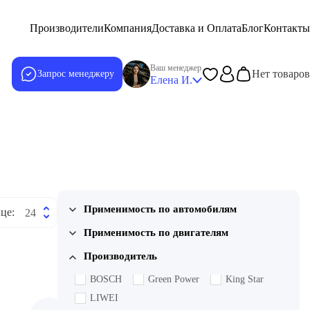
Производители
Компания
Доставка и Оплата
Блог
Контакты
Ваш менеджер
Нет товаров
Запрос менеджеру
Елена И.
Применимость по автомобилям
це:
24
BMW
Jaguar
Land Rover
Применимость по двигателям
Range Rover
JAGUAR 224DT
JAGUAR DW12BTED4
Производитель
BMW 306D1
BMW M57D30
BOSCH
Green Power
King Star
Jaguar 306DTX
Land Rover 276DT
LIWEI
LAND ROVER 306DT