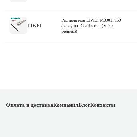
Распылитель LIWEI М0001Р153
LIWEI
форсунки Continental (VDO,
Siemens)
Оплата и доставка
Компания
Блог
Контакты