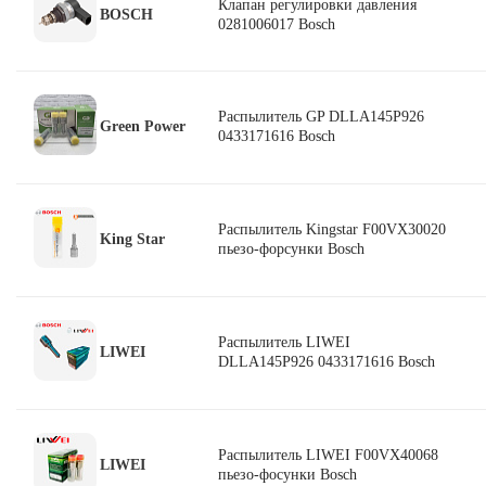
Клапан регулировки давления
BOSCH
0281006017 Bosch
Распылитель GP DLLA145P926
Green Power
0433171616 Bosch
Распылитель Kingstar F00VX30020
King Star
пьезо-форсунки Bosch
Распылитель LIWEI
LIWEI
DLLA145P926 0433171616 Bosch
Распылитель LIWEI F00VX40068
LIWEI
пьезо-фосунки Bosch