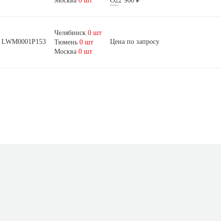
Москва
0 шт
О2
2 960 ₽
Челябинск
0 шт
LWМ0001Р153
Цена по запросу
Тюмень
0 шт
Москва
0 шт